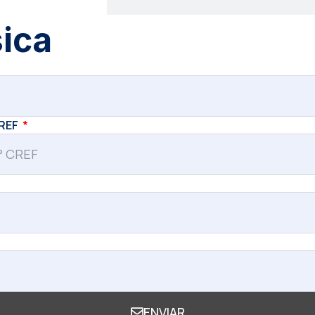
sica
CREF
ENVIAR