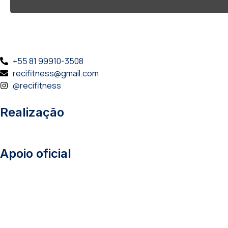
+55 81 99910-3508
recifitness@gmail.com
@recifitness
Realização
Apoio oficial